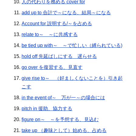
人の代わりを務める cover for
add up to 合計で～になる、結局～になる
Account for 説明する/～を占める
relate to～ ～に共感する
be tied up with～ ～で忙しい（縛られている)
hold off 先延ばしにする 遅らせる
go over を復習する、見直す
give rise to～ （好ましくないことを）引き起
こす
in the event of～ 万が一～の場合には
pitch in 援助、協力する
figure on～ ～を予想する、見込む
take up （趣味として）始める、占める