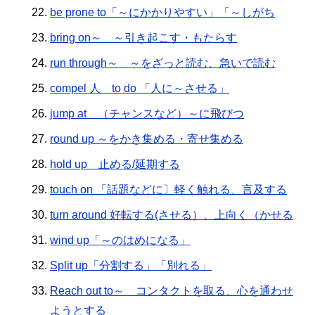
be prone to「～にかかりやすい」「～しがち
bring on～ ～引き起こす・もたらす
run through～ ～をざっと読む、急いで読む
compel 人 to do 「人に～させる」
jump at （チャンスなど）～に飛びつ
round up ～をかき集める・寄せ集める
hold up 止める/延期する
touch on 「話題などに〕軽く触れる、言及する
turn around 好転する(させる）、上向く（かせる
wind up「～のはめになる」
Split up「分割する」「別れる」
Reach out to～ コンタクトを取る、心を通わせ
ようとする