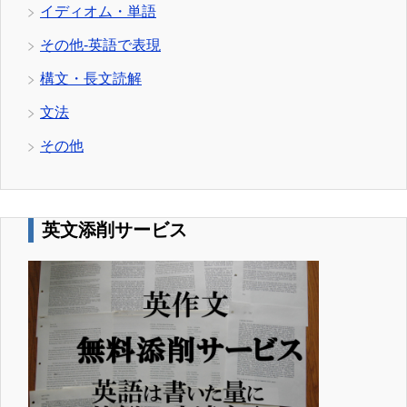
イディオム・単語
その他-英語で表現
構文・長文読解
文法
その他
英文添削サービス