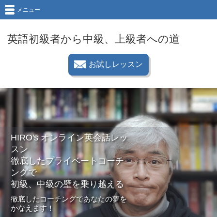
メニュー
英語初級者から中級、上級者への道
お試しレッスン
HIRO's オンライン英会話レッ
スン
徹底したプライベートコーチ
ングで
初級、中級の壁を乗り越える
徹底したコーチングであなたの夢を
かなえます！