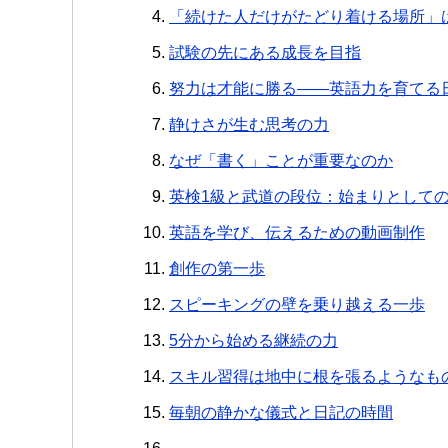
「続けた人だけがたどり着ける場所」
試験の先にある成長を目指
努力は才能に勝る――英語力を育てる
静けさが生む思考の力
なぜ「書く」ことが重要なのか
英検1級と武道の段位：始まりとして
英語を学び、伝えるための動画制作
創作の第一歩
スピーキングの壁を乗り越える一歩
5分から始める継続の力
スキル習得は地中に根を張るようなも
毎朝の静かな儀式と日記の時間