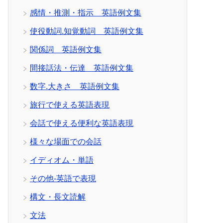
感情・推測・指示 英語例文集
使役動詞.知覚動詞 英語例文集
関係詞 英語例文集
間接話法・伝達 英語例文集
数字.大きさ 英語例文集
旅行で使える英語表現
会話で使える便利な英語表現
様々な場面での会話
イディオム・単語
その他-英語で表現
構文・長文読解
文法