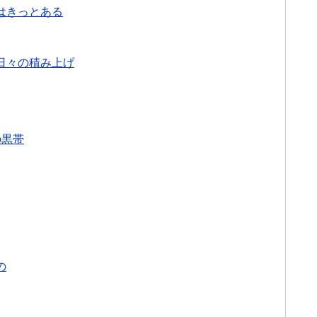
はきっとある
日々の積み上げ
の黒帯
の