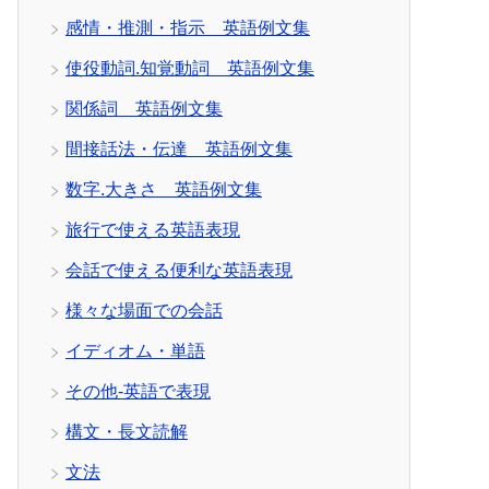
感情・推測・指示 英語例文集
使役動詞.知覚動詞 英語例文集
関係詞 英語例文集
間接話法・伝達 英語例文集
数字.大きさ 英語例文集
旅行で使える英語表現
会話で使える便利な英語表現
様々な場面での会話
イディオム・単語
その他-英語で表現
構文・長文読解
文法