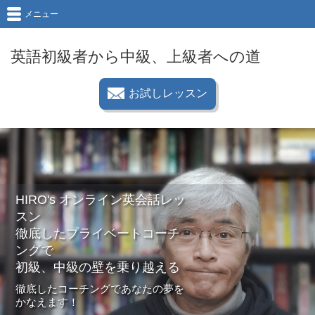
メニュー
英語初級者から中級、上級者への道
お試しレッスン
HIRO's オンライン英会話レッ
スン
徹底したプライベートコーチ
ングで
初級、中級の壁を乗り越える
徹底したコーチングであなたの夢を
かなえます！