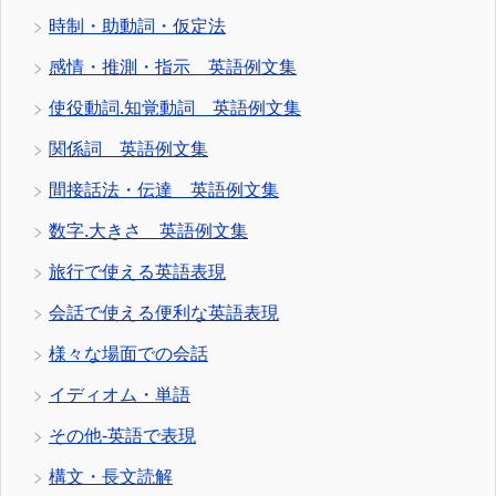
時制・助動詞・仮定法
感情・推測・指示 英語例文集
使役動詞.知覚動詞 英語例文集
関係詞 英語例文集
間接話法・伝達 英語例文集
数字.大きさ 英語例文集
旅行で使える英語表現
会話で使える便利な英語表現
様々な場面での会話
イディオム・単語
その他-英語で表現
構文・長文読解