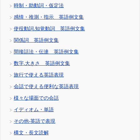
時制・助動詞・仮定法
感情・推測・指示 英語例文集
使役動詞.知覚動詞 英語例文集
関係詞 英語例文集
間接話法・伝達 英語例文集
数字.大きさ 英語例文集
旅行で使える英語表現
会話で使える便利な英語表現
様々な場面での会話
イディオム・単語
その他-英語で表現
構文・長文読解