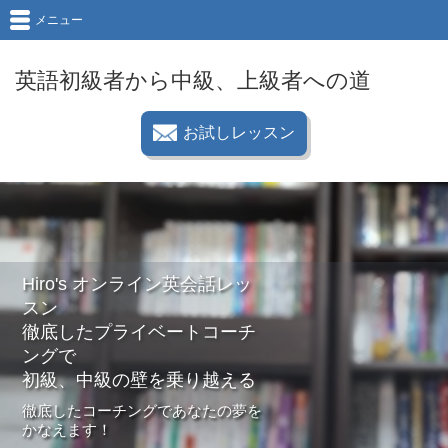
メニュー
英語初級者から中級、上級者への道
お試しレッスン
Hiro's オンライン英会話レッ
スン
徹底したプライベートコーチ
ングで
初級、中級の壁を乗り越える
徹底したコーチングであなたの夢を
かなえます！