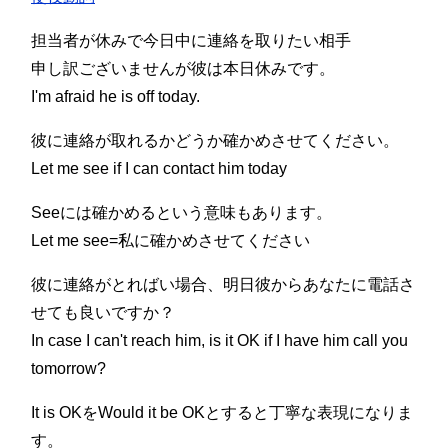
担当者が休みで今日中に連絡を取りたい相手
申し訳ございませんが彼は本日休みです。
I'm afraid he is off today.
彼に連絡が取れるかどうか確かめさせてください。
Let me see if I can contact him today
Seeには確かめるという意味もあります。
Let me see=私に確かめさせてください
彼に連絡がとればい場合、明日彼からあなたに電話さ
せても良いですか？
In case I can't reach him, is it OK if I have him call you
tomorrow?
It is OKをWould it be OKとすると丁寧な表現になりま
す。