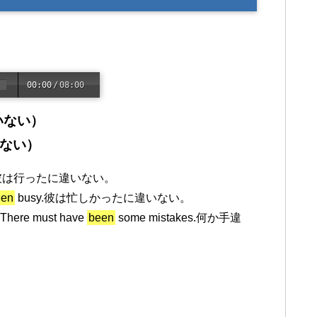
00:00
/
08:00
いない）
いない）
one.彼は行ったに違いない。
een
busy.彼は忙しかったに違いない。
ere must have
been
some mistakes.何か手違