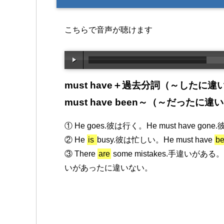
こちらで音声が聴けます
must have＋過去分詞（～したに違
must have been～（～だったに違
① He goes.彼は行く。He must have g
② He
is
busy.彼は忙しい。He must have
b
③ There
are
some mistakes.手違いがある。Th
いがあったに違いない。