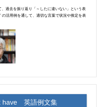
を通じて、過去を振り返り「～したに違いない」という表
ave' の活用例を通して、適切な言葉で状況や推定を表
 have 英語例文集