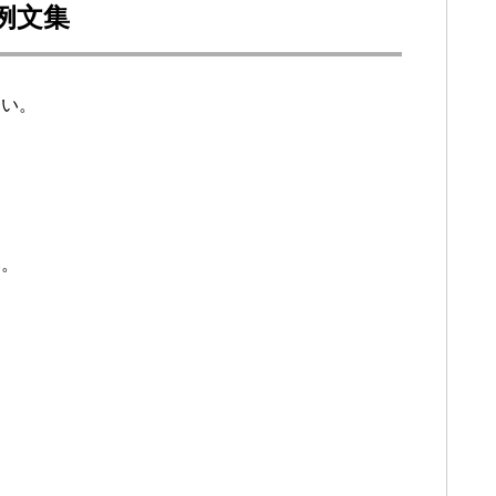
例文集
ない。
い。