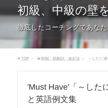
初級、中級の壁
徹底したコーチングであなた
TOP
時制・助動詞・仮定法
～したに違
'Must Have'「～
と英語例文集