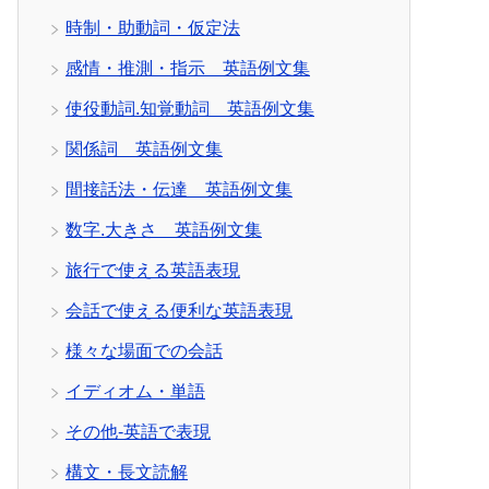
時制・助動詞・仮定法
感情・推測・指示 英語例文集
使役動詞.知覚動詞 英語例文集
関係詞 英語例文集
間接話法・伝達 英語例文集
数字.大きさ 英語例文集
旅行で使える英語表現
会話で使える便利な英語表現
様々な場面での会話
イディオム・単語
その他-英語で表現
構文・長文読解