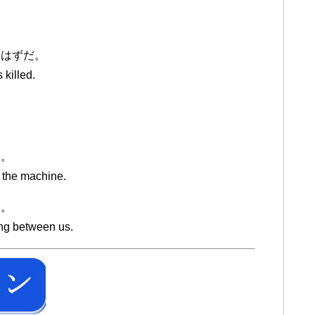
たはずだ。
killed.
い。
 the machine.
い。
ng between us.