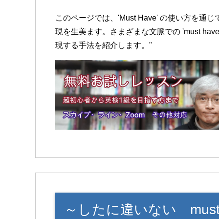
このページでは、'Must Have' の使い方
現を生美ます。さまざまな文脈での 'must h
現する手法を紹介します。"
～したに違いない must