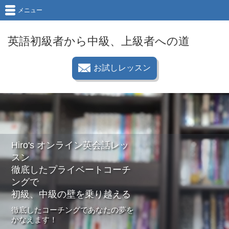
メニュー
英語初級者から中級、上級者への道
お試しレッスン
Hiro's オンライン英会話レッ
スン
徹底したプライベートコーチ
ングで
初級、中級の壁を乗り越える
徹底したコーチングであなたの夢を
かなえます！