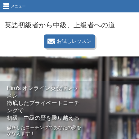
メニュー
英語初級者から中級、上級者への道
お試しレッスン
Hiro's オンライン英会話レッ
スン
徹底したプライベートコーチ
ングで
初級、中級の壁を乗り越える
徹底したコーチングであなたの夢を
かなえます！