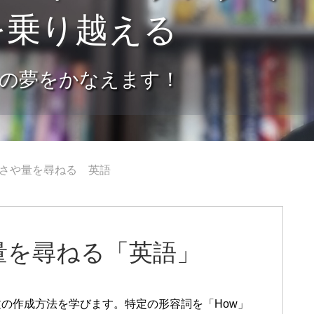
を乗り越える
の夢をかなえます！
きさや量を尋ねる 英語
量を尋ねる「英語」
文の作成方法を学びます。特定の形容詞を「How」