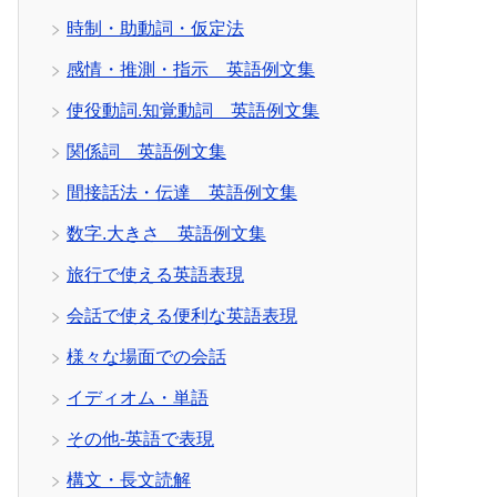
時制・助動詞・仮定法
感情・推測・指示 英語例文集
使役動詞.知覚動詞 英語例文集
関係詞 英語例文集
間接話法・伝達 英語例文集
数字.大きさ 英語例文集
旅行で使える英語表現
会話で使える便利な英語表現
様々な場面での会話
イディオム・単語
その他-英語で表現
構文・長文読解