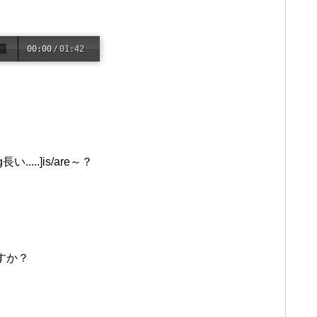
00:00
/
01:42
い.....]is/are～？
すか？