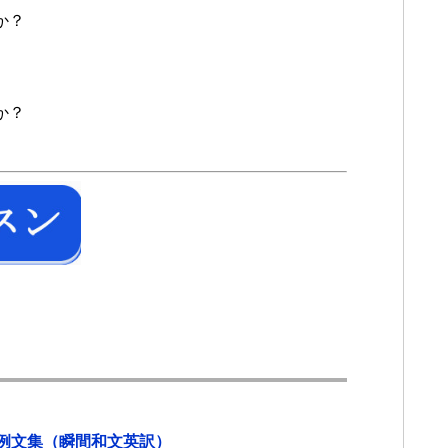
か？
か？
例文集（瞬間和文英訳）