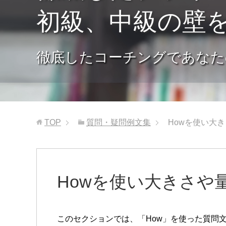
初級、中級の壁
徹底したコーチングであなた
TOP
質問・疑問例文集
Howを使い大
Howを使い大きさや
このセクションでは、「How」を使った質問