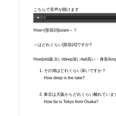
こちらで音声が聴けます
How+[形容詞]is/are～？
～はどれくらい[形容詞]ですか?
How[old歳.古い/deep深い/tall高い・身長/long長
その湖はどれくらい深いですか？
How deep is the lake?
東京は大阪からどれくらい離れていま
How far is Tokyo from Osaka?