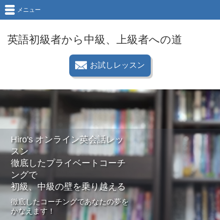
メニュー
英語初級者から中級、上級者への道
お試しレッスン
Hiro's オンライン英会話レッ
スン
徹底したプライベートコーチ
ングで
初級、中級の壁を乗り越える
徹底したコーチングであなたの夢を
かなえます！