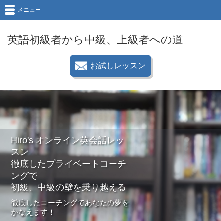
メニュー
英語初級者から中級、上級者への道
お試しレッスン
Hiro's オンライン英会話レッ
スン
徹底したプライベートコーチ
ングで
初級、中級の壁を乗り越える
徹底したコーチングであなたの夢を
かなえます！