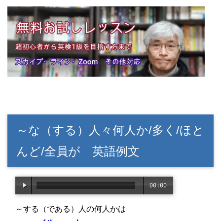
～な（する）人々何人か/多く/ほと
んど/全員が 英語例文
00:00
/
02:5
～する（である）人の何人かは