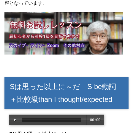
容となっています。
Sは思った以上に～だ S be動詞
＋比較級than I thought/expected
00:00
/
02:1