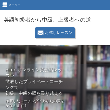
メニュー
英語初級者から中級、上級者への道
お試しレッスン
Hiro's オンライン英会話レッ
スン
徹底したプライベートコーチ
ングで
初級、中級の壁を乗り越える
徹底したコーチングであなたの夢を
かなえます！