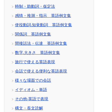
時制・助動詞・仮定法
感情・推測・指示 英語例文集
使役動詞.知覚動詞 英語例文集
関係詞 英語例文集
間接話法・伝達 英語例文集
数字.大きさ 英語例文集
旅行で使える英語表現
会話で使える便利な英語表現
様々な場面での会話
イディオム・単語
その他-英語で表現
構文・長文読解