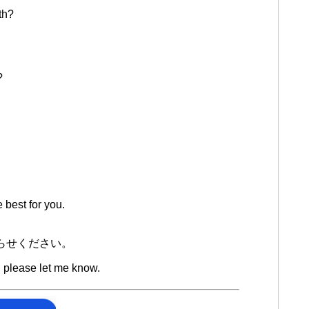
th?
?
。
 best for you.
らせください。
, please let me know.