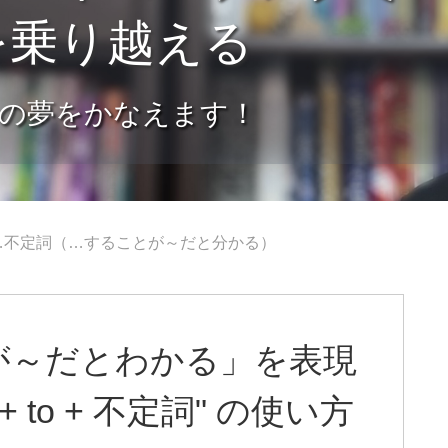
を乗り越える
の夢をかなえます！
詞to …不定詞（…することが～だと分かる）
が～だとわかる」を表現
詞 + to + 不定詞" の使い方