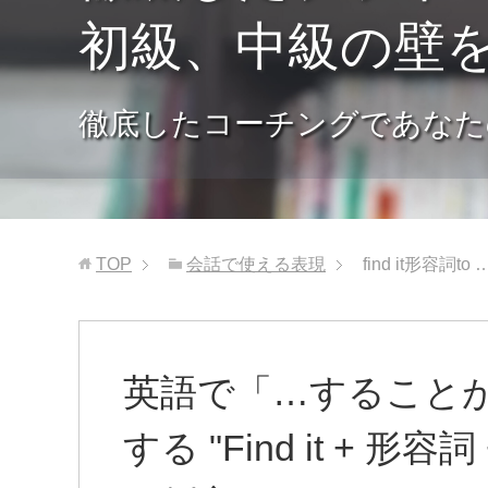
初級、中級の壁
徹底したコーチングであなた
TOP
会話で使える表現
find it形容
英語で「…すること
する "Find it + 形容