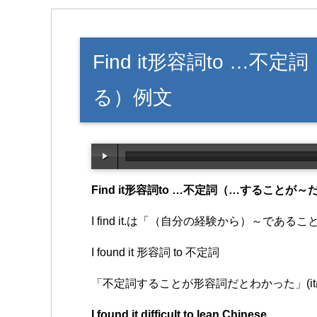
Find it形容詞to …
る）例文
Find it形容詞to …不定詞（…することが
I find it.は「（自分の経験から）～で
I found it 形容詞 to 不定詞
「不定詞することが形容詞だとわかった」(i
I found it difficult to lean Chinese.