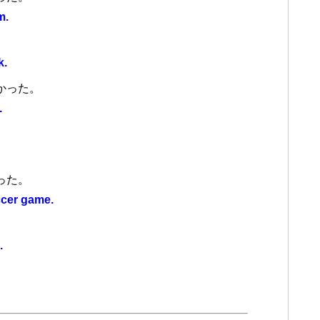
m.
k.
かった。
.
った。
ccer game.
。
.