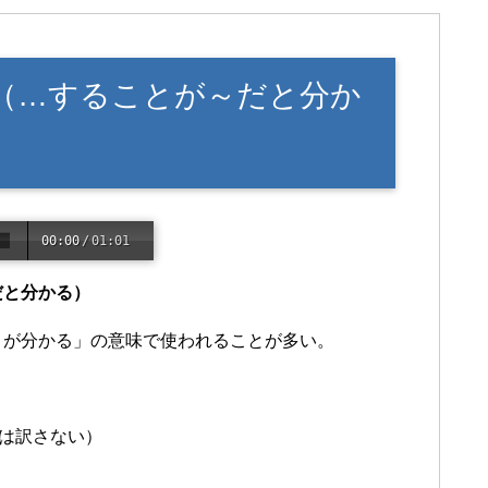
不定詞（…することが～だと分か
00:00
/
01:01
～だと分かる）
あることが分かる」の意味で使われることが多い。
tは訳さない）