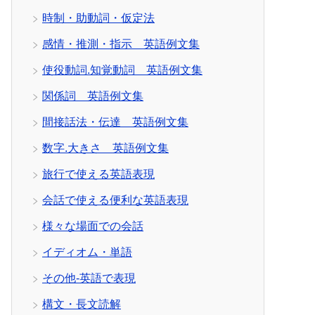
時制・助動詞・仮定法
感情・推測・指示 英語例文集
使役動詞.知覚動詞 英語例文集
関係詞 英語例文集
間接話法・伝達 英語例文集
数字.大きさ 英語例文集
旅行で使える英語表現
会話で使える便利な英語表現
様々な場面での会話
イディオム・単語
その他-英語で表現
構文・長文読解