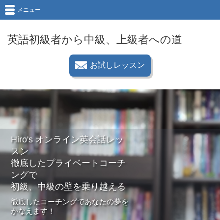
メニュー
英語初級者から中級、上級者への道
お試しレッスン
Hiro's オンライン英会話レッ
スン
徹底したプライベートコーチ
ングで
初級、中級の壁を乗り越える
徹底したコーチングであなたの夢を
かなえます！