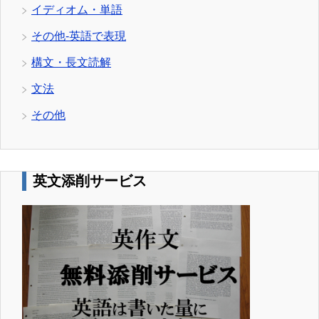
イディオム・単語
その他-英語で表現
構文・長文読解
文法
その他
英文添削サービス