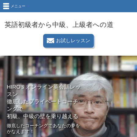
メニュー
英語初級者から中級、上級者への道
お試しレッスン
HIRO's オンライン英会話レッ
スン
徹底したプライベートコーチ
ングで
初級、中級の壁を乗り越える
徹底したコーチングであなたの夢を
かなえます！