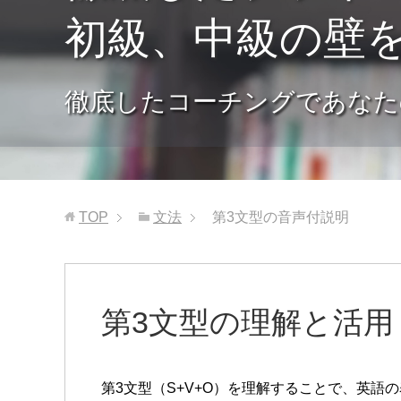
初級、中級の壁
徹底したコーチングであなた
TOP
文法
第3文型の音声付説明
第3文型の理解と活用
第3文型（S+V+O）を理解することで、英語