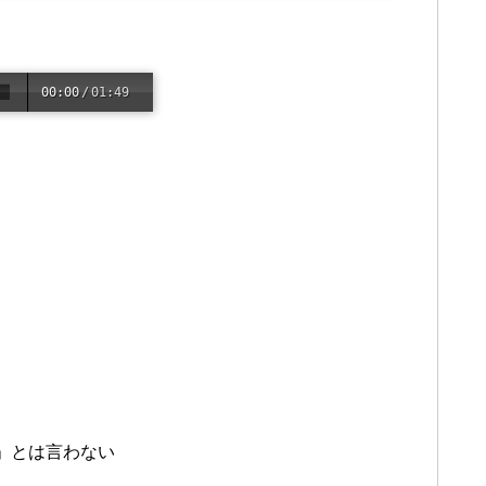
00:00
/
01:49
）
」とは言わない