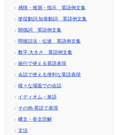
感情・推測・指示 英語例文集
使役動詞.知覚動詞 英語例文集
関係詞 英語例文集
間接話法・伝達 英語例文集
数字.大きさ 英語例文集
旅行で使える英語表現
会話で使える便利な英語表現
様々な場面での会話
イディオム・単語
その他-英語で表現
構文・長文読解
文法