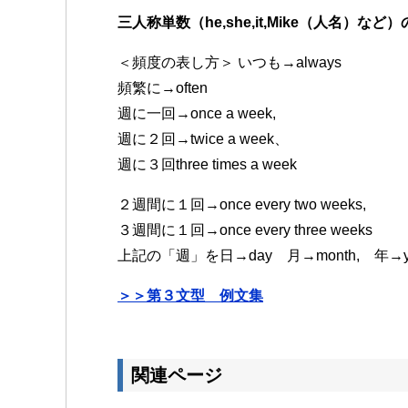
三人称単数（he,she,it,Mike（人名
＜頻度の表し方＞ いつも→always
頻繁に→often
週に一回→once a week,
週に２回→twice a week、
週に３回three times a week
２週間に１回→once every two weeks,
３週間に１回→once every three weeks
上記の「週」を日→day 月→month, 年
＞＞第３文型 例文集
関連ページ